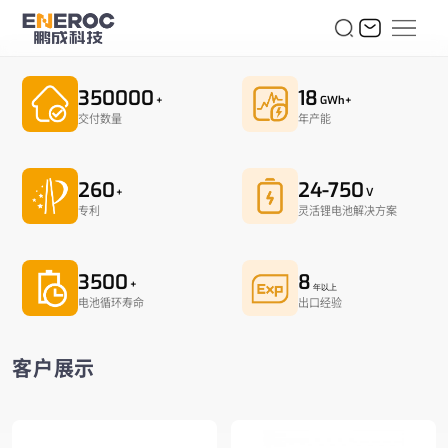
350000
18
+
GWh+
交付数量
年产能
260
24-750
+
V
专利
灵活锂电池解决方案
3500
8
+
年以上
电池循环寿命
出口经验
客户展示