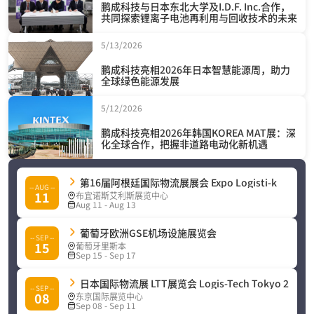
鹏成科技与日本东北大学及I.D.F. Inc.合作，
共同探索锂离子电池再利用与回收技术的未来
5/13/2026
鹏成科技亮相2026年日本智慧能源周，助力
全球绿色能源发展
5/12/2026
鹏成科技亮相2026年韩国KOREA MAT展：深
化全球合作，把握非道路电动化新机遇
第16届阿根廷国际物流展展会 Expo Logisti-k
-- AUG --
11
布宜诺斯艾利斯展览中心
Aug 11 - Aug 13
葡萄牙欧洲GSE机场设施展览会
-- SEP --
15
葡萄牙里斯本
Sep 15 - Sep 17
日本国际物流展 LTT展览会 Logis-Tech Tokyo 2026
-- SEP --
08
东京国际展览中心
Sep 08 - Sep 11