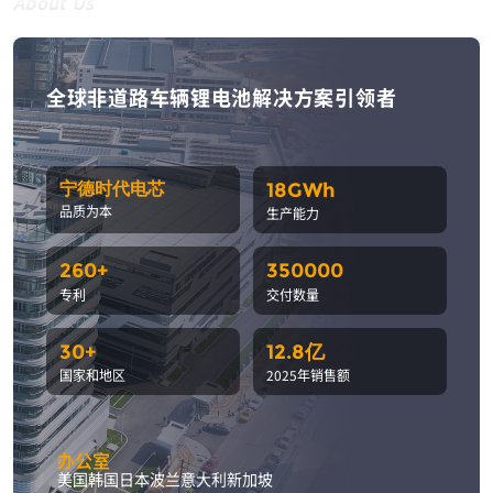
About Us
全球非道路车辆锂电池解决方案引领者
宁德时代电芯
18GWh
品质为本
生产能力
260+
350000
专利
交付数量
30+
12.8亿
国家和地区
2025年销售额
办公室
美国
韩国
日本
波兰
意大利
新加坡