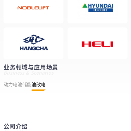
业务领域与应用场景
Business & Scenarios
工程机械油改电
动力电池
储能
油改电
为装载机、挖掘机等工程机械提供电动化改造服务
装载机
挖掘机
矿用卡车
港内牵引车
堆高机
高效“油改电”动力解决方
零排放、低噪音纯电动运行
配备大容量磷酸铁锂电池
显著降低燃油及维护成本
案
公司介绍
简化动力系统架构